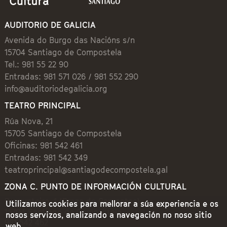
AUDITORIO DE GALICIA
Avenida do Burgo das Nacións s/n
15704 Santiago de Compostela
Tel.: 981 55 22 90
Entradas: 981 571 026 / 981 552 290
info@auditoriodegalicia.org
TEATRO PRINCIPAL
Rúa Nova, 21
15705 Santiago de Compostela
Oficinas: 981 542 461
Entradas: 981 542 349
teatroprincipal@santiagodecompostela.gal
ZONA C. PUNTO DE INFORMACIÓN CULTURAL
Preguntoiro, 1 (Praza de Cervantes)
Utilizamos cookies para mellorar a súa experiencia e os
15704 Santiago de Compostela
nosos servizos, analizando a navegación no noso sitio
981 542 462
web.