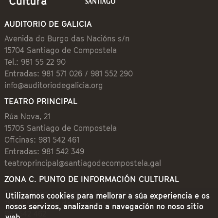
AUDITORIO DE GALICIA
Avenida do Burgo das Nacións s/n
15704 Santiago de Compostela
Tel.: 981 55 22 90
Entradas: 981 571 026 / 981 552 290
info@auditoriodegalicia.org
TEATRO PRINCIPAL
Rúa Nova, 21
15705 Santiago de Compostela
Oficinas: 981 542 461
Entradas: 981 542 349
teatroprincipal@santiagodecompostela.gal
ZONA C. PUNTO DE INFORMACIÓN CULTURAL
Preguntoiro, 1 (Praza de Cervantes)
Utilizamos cookies para mellorar a súa experiencia e os
15704 Santiago de Compostela
nosos servizos, analizando a navegación no noso sitio
981 542 462
web.