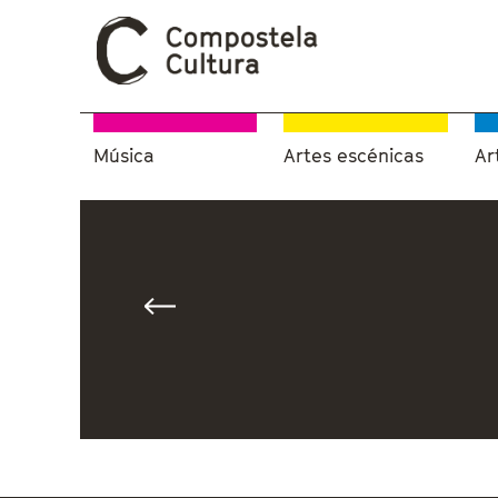
Música
Artes escénicas
Ar
Vostede está aquí