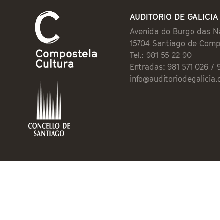
AUDITORIO DE GALICIA
Avenida do Burgo das N
15704 Santiago de Comp
Tel.: 981 55 22 90
Entradas: 981 571 026 / 
info@auditoriodegalicia.