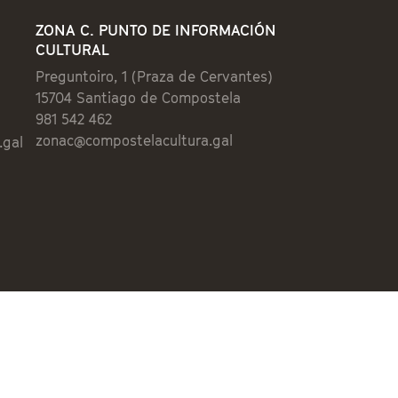
ZONA C. PUNTO DE INFORMACIÓN
CULTURAL
Preguntoiro, 1 (Praza de Cervantes)
15704 Santiago de Compostela
981 542 462
zonac@compostelacultura.gal
.gal