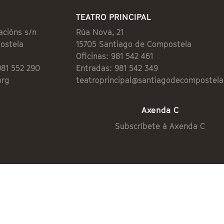
TEATRO PRINCIPAL
acións s/n
Rúa Nova, 21
ostela
15705 Santiago de Compostela
Oficinas: 981 542 461
981 552 290
Entradas: 981 542 349
org
teatroprincipal@santiagodecompostela
Axenda C
Subscríbete á Axenda C