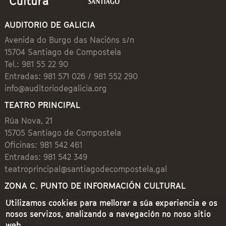
AUDITORIO DE GALICIA
Avenida do Burgo das Nacións s/n
15704 Santiago de Compostela
Tel.: 981 55 22 90
Entradas: 981 571 026 / 981 552 290
info@auditoriodegalicia.org
TEATRO PRINCIPAL
Rúa Nova, 21
15705 Santiago de Compostela
Oficinas: 981 542 461
Entradas: 981 542 349
teatroprincipal@santiagodecompostela.gal
ZONA C. PUNTO DE INFORMACIÓN CULTURAL
Preguntoiro, 1 (Praza de Cervantes)
Utilizamos cookies para mellorar a súa experiencia e os
15704 Santiago de Compostela
nosos servizos, analizando a navegación no noso sitio
981 542 462
web.