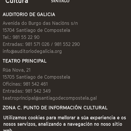
AUDITORIO DE GALICIA
Avenida do Burgo das Nacións s/n
15704 Santiago de Compostela
Tel.: 981 55 22 90
Entradas: 981 571 026 / 981 552 290
info@auditoriodegalicia.org
TEATRO PRINCIPAL
Rúa Nova, 21
15705 Santiago de Compostela
Oficinas: 981 542 461
Entradas: 981 542 349
teatroprincipal@santiagodecompostela.gal
ZONA C. PUNTO DE INFORMACIÓN CULTURAL
Preguntoiro, 1 (Praza de Cervantes)
Utilizamos cookies para mellorar a súa experiencia e os
15704 Santiago de Compostela
nosos servizos, analizando a navegación no noso sitio
981 542 462
web.