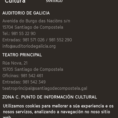
AUDITORIO DE GALICIA
Avenida do Burgo das Nacións s/n
15704 Santiago de Compostela
Tel.: 981 55 22 90
Entradas: 981 571 026 / 981 552 290
info@auditoriodegalicia.org
TEATRO PRINCIPAL
Rúa Nova, 21
15705 Santiago de Compostela
Oficinas: 981 542 461
Entradas: 981 542 349
teatroprincipal@santiagodecompostela.gal
ZONA C. PUNTO DE INFORMACIÓN CULTURAL
Preguntoiro, 1 (Praza de Cervantes)
Utilizamos cookies para mellorar a súa experiencia e os
15704 Santiago de Compostela
nosos servizos, analizando a navegación no noso sitio
981 542 462
web.