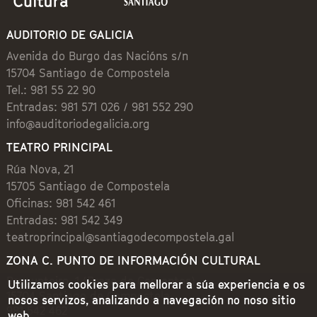
AUDITORIO DE GALICIA
Avenida do Burgo das Nacións s/n
15704 Santiago de Compostela
Tel.: 981 55 22 90
Entradas: 981 571 026 / 981 552 290
info@auditoriodegalicia.org
TEATRO PRINCIPAL
Rúa Nova, 21
15705 Santiago de Compostela
Oficinas: 981 542 461
Entradas: 981 542 349
teatroprincipal@santiagodecompostela.gal
ZONA C. PUNTO DE INFORMACIÓN CULTURAL
Preguntoiro, 1 (Praza de Cervantes)
Utilizamos cookies para mellorar a súa experiencia e os
15704 Santiago de Compostela
nosos servizos, analizando a navegación no noso sitio
981 542 462
web.