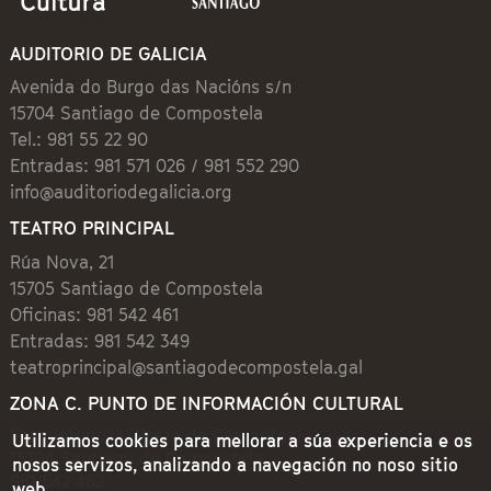
AUDITORIO DE GALICIA
Avenida do Burgo das Nacións s/n
15704 Santiago de Compostela
Tel.: 981 55 22 90
Entradas: 981 571 026 / 981 552 290
info@auditoriodegalicia.org
TEATRO PRINCIPAL
Rúa Nova, 21
15705 Santiago de Compostela
Oficinas: 981 542 461
Entradas: 981 542 349
teatroprincipal@santiagodecompostela.gal
ZONA C. PUNTO DE INFORMACIÓN CULTURAL
Preguntoiro, 1 (Praza de Cervantes)
Utilizamos cookies para mellorar a súa experiencia e os
15704 Santiago de Compostela
nosos servizos, analizando a navegación no noso sitio
981 542 462
web.