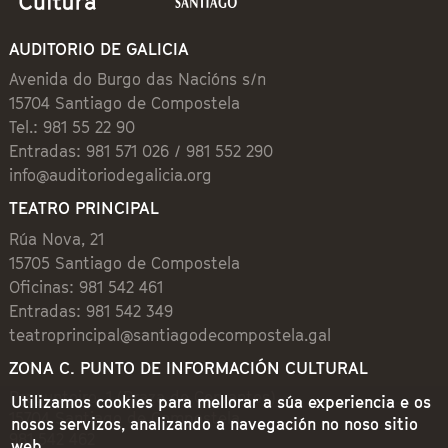
AUDITORIO DE GALICIA
Avenida do Burgo das Nacións s/n
15704 Santiago de Compostela
Tel.: 981 55 22 90
Entradas: 981 571 026 / 981 552 290
info@auditoriodegalicia.org
TEATRO PRINCIPAL
Rúa Nova, 21
15705 Santiago de Compostela
Oficinas: 981 542 461
Entradas: 981 542 349
teatroprincipal@santiagodecompostela.gal
ZONA C. PUNTO DE INFORMACIÓN CULTURAL
Preguntoiro, 1 (Praza de Cervantes)
Utilizamos cookies para mellorar a súa experiencia e os
15704 Santiago de Compostela
nosos servizos, analizando a navegación no noso sitio
981 542 462
web.