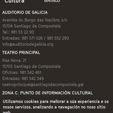
AUDITORIO DE GALICIA
Avenida do Burgo das Nacións s/n
15704 Santiago de Compostela
Tel.: 981 55 22 90
Entradas: 981 571 026 / 981 552 290
info@auditoriodegalicia.org
TEATRO PRINCIPAL
Rúa Nova, 21
15705 Santiago de Compostela
Oficinas: 981 542 461
Entradas: 981 542 349
teatroprincipal@santiagodecompostela.gal
ZONA C. PUNTO DE INFORMACIÓN CULTURAL
Preguntoiro, 1 (Praza de Cervantes)
Utilizamos cookies para mellorar a súa experiencia e os
15704 Santiago de Compostela
nosos servizos, analizando a navegación no noso sitio
981 542 462
web.