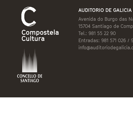
AUDITORIO DE GALICIA
Avenida do Burgo das N
15704 Santiago de Comp
Tel.: 981 55 22 90
Entradas: 981 571 026 / 
info@auditoriodegalicia.