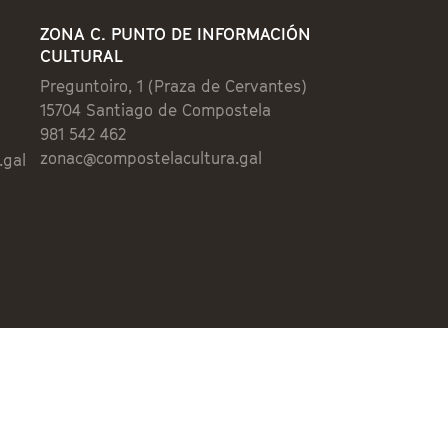
ZONA C. PUNTO DE INFORMACIÓN
CULTURAL
Preguntoiro, 1 (Praza de Cervantes)
15704 Santiago de Compostela
981 542 462
zonac@compostelacultura.gal
.gal