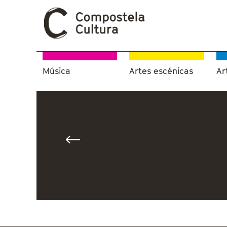
Música
Artes escénicas
Ar
Vostede está aquí