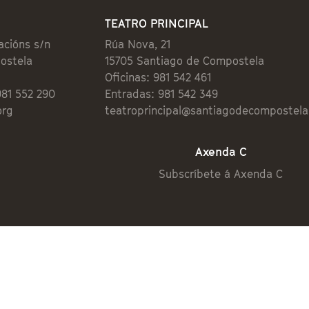
TEATRO PRINCIPAL
acións s/n
Rúa Nova, 21
ostela
15705 Santiago de Compostela
Oficinas: 981 542 461
981 552 290
Entradas: 981 542 349
org
teatroprincipal@santiagodecompostela
Axenda C
Subscríbete á Axenda C