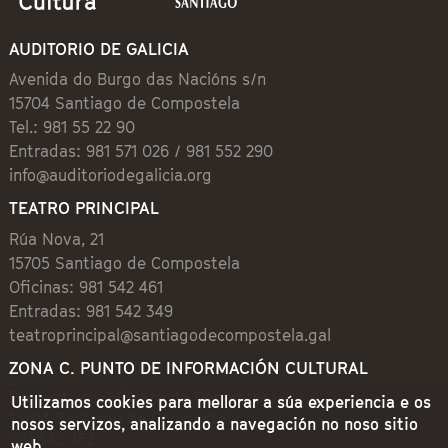
AUDITORIO DE GALICIA
Avenida do Burgo das Nacións s/n
15704 Santiago de Compostela
Tel.: 981 55 22 90
Entradas: 981 571 026 / 981 552 290
info@auditoriodegalicia.org
TEATRO PRINCIPAL
Rúa Nova, 21
15705 Santiago de Compostela
Oficinas: 981 542 461
Entradas: 981 542 349
teatroprincipal@santiagodecompostela.gal
ZONA C. PUNTO DE INFORMACIÓN CULTURAL
Preguntoiro, 1 (Praza de Cervantes)
Utilizamos cookies para mellorar a súa experiencia e os
15704 Santiago de Compostela
nosos servizos, analizando a navegación no noso sitio
981 542 462
web.