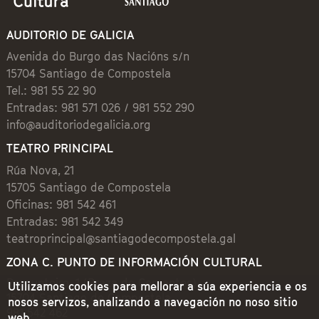
AUDITORIO DE GALICIA
Avenida do Burgo das Nacións s/n
15704 Santiago de Compostela
Tel.: 981 55 22 90
Entradas: 981 571 026 / 981 552 290
info@auditoriodegalicia.org
TEATRO PRINCIPAL
Rúa Nova, 21
15705 Santiago de Compostela
Oficinas: 981 542 461
Entradas: 981 542 349
teatroprincipal@santiagodecompostela.gal
ZONA C. PUNTO DE INFORMACIÓN CULTURAL
Preguntoiro, 1 (Praza de Cervantes)
Utilizamos cookies para mellorar a súa experiencia e os
15704 Santiago de Compostela
nosos servizos, analizando a navegación no noso sitio
981 542 462
web.