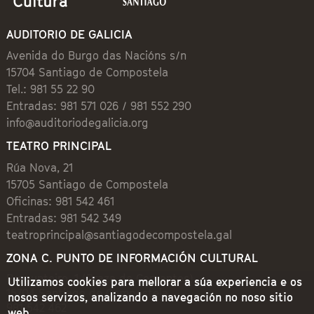
AUDITORIO DE GALICIA
Avenida do Burgo das Nacións s/n
15704 Santiago de Compostela
Tel.: 981 55 22 90
Entradas: 981 571 026 / 981 552 290
info@auditoriodegalicia.org
TEATRO PRINCIPAL
Rúa Nova, 21
15705 Santiago de Compostela
Oficinas: 981 542 461
Entradas: 981 542 349
teatroprincipal@santiagodecompostela.gal
ZONA C. PUNTO DE INFORMACIÓN CULTURAL
Preguntoiro, 1 (Praza de Cervantes)
Utilizamos cookies para mellorar a súa experiencia e os
15704 Santiago de Compostela
nosos servizos, analizando a navegación no noso sitio
981 542 462
web.