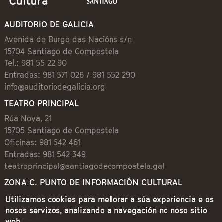
AUDITORIO DE GALICIA
Avenida do Burgo das Nacións s/n
15704 Santiago de Compostela
Tel.: 981 55 22 90
Entradas: 981 571 026 / 981 552 290
info@auditoriodegalicia.org
TEATRO PRINCIPAL
Rúa Nova, 21
15705 Santiago de Compostela
Oficinas: 981 542 461
Entradas: 981 542 349
teatroprincipal@santiagodecompostela.gal
ZONA C. PUNTO DE INFORMACIÓN CULTURAL
Preguntoiro, 1 (Praza de Cervantes)
Utilizamos cookies para mellorar a súa experiencia e os
15704 Santiago de Compostela
nosos servizos, analizando a navegación no noso sitio
981 542 462
web.