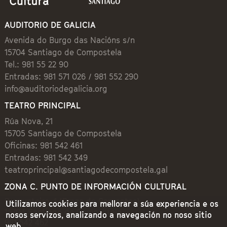
AUDITORIO DE GALICIA
Avenida do Burgo das Nacións s/n
15704 Santiago de Compostela
Tel.: 981 55 22 90
Entradas: 981 571 026 / 981 552 290
info@auditoriodegalicia.org
TEATRO PRINCIPAL
Rúa Nova, 21
15705 Santiago de Compostela
Oficinas: 981 542 461
Entradas: 981 542 349
teatroprincipal@santiagodecompostela.gal
ZONA C. PUNTO DE INFORMACIÓN CULTURAL
Preguntoiro, 1 (Praza de Cervantes)
Utilizamos cookies para mellorar a súa experiencia e os
15704 Santiago de Compostela
nosos servizos, analizando a navegación no noso sitio
981 542 462
web.