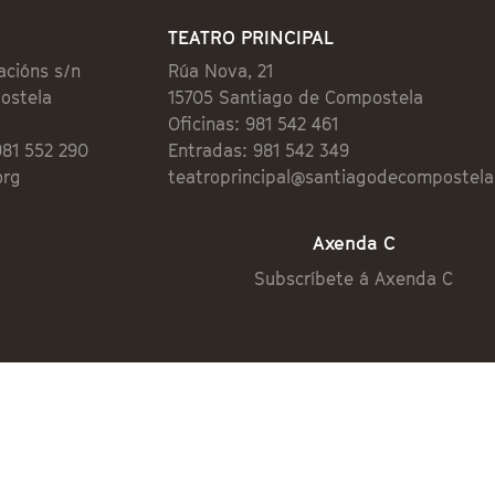
TEATRO PRINCIPAL
acións s/n
Rúa Nova, 21
ostela
15705 Santiago de Compostela
Oficinas: 981 542 461
981 552 290
Entradas: 981 542 349
org
teatroprincipal@santiagodecompostela
Axenda C
Subscríbete á Axenda C