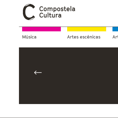
Música
Artes escénicas
Ar
Vostede está aquí