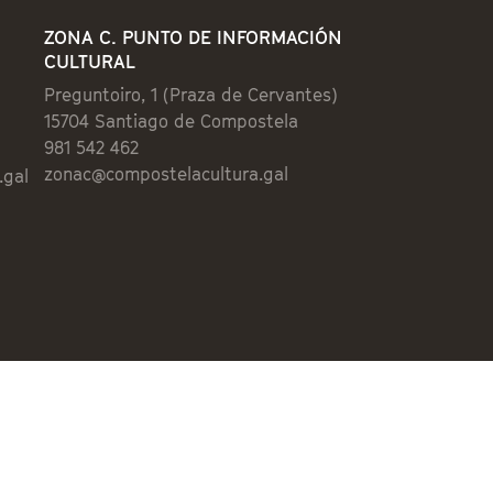
ZONA C. PUNTO DE INFORMACIÓN
CULTURAL
Preguntoiro, 1 (Praza de Cervantes)
15704 Santiago de Compostela
981 542 462
zonac@compostelacultura.gal
.gal