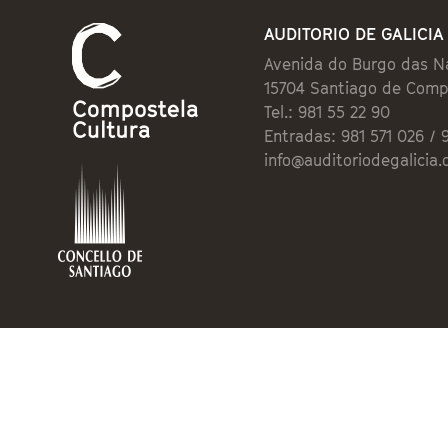
AUDITORIO DE GALICIA
Avenida do Burgo das N
15704 Santiago de Comp
Tel.: 981 55 22 90
Entradas: 981 571 026 / 
info@auditoriodegalicia.