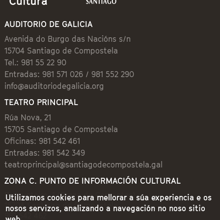
AUDITORIO DE GALICIA
Avenida do Burgo das Nacións s/n
15704 Santiago de Compostela
Tel.: 981 55 22 90
Entradas: 981 571 026 / 981 552 290
info@auditoriodegalicia.org
TEATRO PRINCIPAL
Rúa Nova, 21
15705 Santiago de Compostela
Oficinas: 981 542 461
Entradas: 981 542 349
teatroprincipal@santiagodecompostela.gal
ZONA C. PUNTO DE INFORMACIÓN CULTURAL
Preguntoiro, 1 (Praza de Cervantes)
Utilizamos cookies para mellorar a súa experiencia e os
15704 Santiago de Compostela
nosos servizos, analizando a navegación no noso sitio
981 542 462
web.