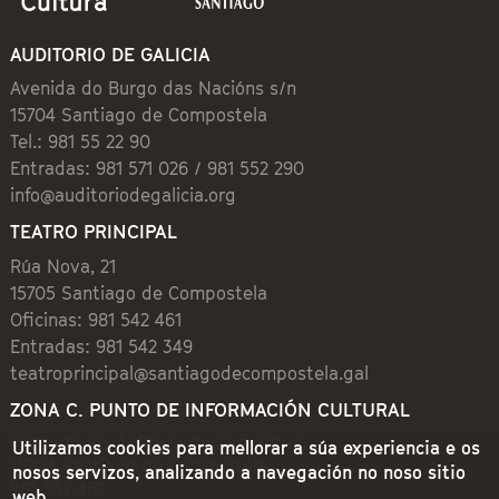
AUDITORIO DE GALICIA
Avenida do Burgo das Nacións s/n
15704 Santiago de Compostela
Tel.: 981 55 22 90
Entradas: 981 571 026 / 981 552 290
info@auditoriodegalicia.org
TEATRO PRINCIPAL
Rúa Nova, 21
15705 Santiago de Compostela
Oficinas: 981 542 461
Entradas: 981 542 349
teatroprincipal@santiagodecompostela.gal
ZONA C. PUNTO DE INFORMACIÓN CULTURAL
Preguntoiro, 1 (Praza de Cervantes)
Utilizamos cookies para mellorar a súa experiencia e os
15704 Santiago de Compostela
nosos servizos, analizando a navegación no noso sitio
981 542 462
web.