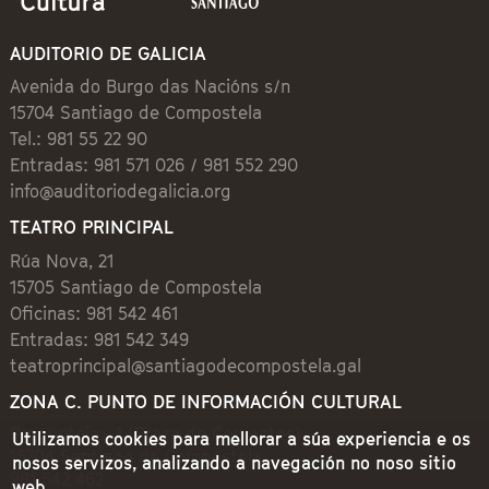
AUDITORIO DE GALICIA
Avenida do Burgo das Nacións s/n
15704 Santiago de Compostela
Tel.: 981 55 22 90
Entradas: 981 571 026 / 981 552 290
info@auditoriodegalicia.org
TEATRO PRINCIPAL
Rúa Nova, 21
15705 Santiago de Compostela
Oficinas: 981 542 461
Entradas: 981 542 349
teatroprincipal@santiagodecompostela.gal
ZONA C. PUNTO DE INFORMACIÓN CULTURAL
Preguntoiro, 1 (Praza de Cervantes)
Utilizamos cookies para mellorar a súa experiencia e os
15704 Santiago de Compostela
nosos servizos, analizando a navegación no noso sitio
981 542 462
web.