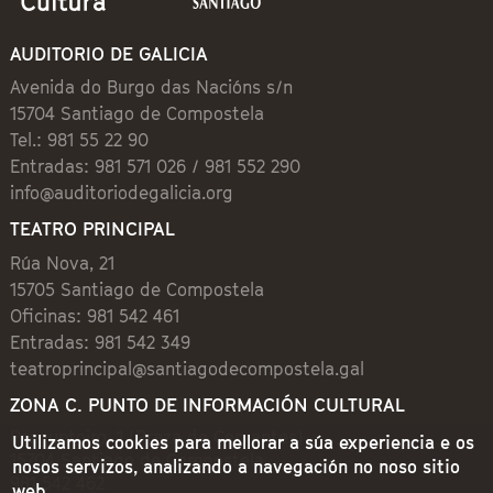
AUDITORIO DE GALICIA
Avenida do Burgo das Nacións s/n
15704 Santiago de Compostela
Tel.: 981 55 22 90
Entradas: 981 571 026 / 981 552 290
info@auditoriodegalicia.org
TEATRO PRINCIPAL
Rúa Nova, 21
15705 Santiago de Compostela
Oficinas: 981 542 461
Entradas: 981 542 349
teatroprincipal@santiagodecompostela.gal
ZONA C. PUNTO DE INFORMACIÓN CULTURAL
Preguntoiro, 1 (Praza de Cervantes)
Utilizamos cookies para mellorar a súa experiencia e os
15704 Santiago de Compostela
nosos servizos, analizando a navegación no noso sitio
981 542 462
web.