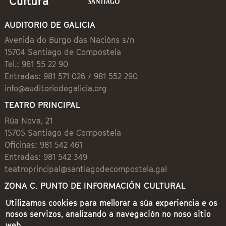
AUDITORIO DE GALICIA
Avenida do Burgo das Nacións s/n
15704 Santiago de Compostela
Tel.: 981 55 22 90
Entradas: 981 571 026 / 981 552 290
info@auditoriodegalicia.org
TEATRO PRINCIPAL
Rúa Nova, 21
15705 Santiago de Compostela
Oficinas: 981 542 461
Entradas: 981 542 349
teatroprincipal@santiagodecompostela.gal
ZONA C. PUNTO DE INFORMACIÓN CULTURAL
Preguntoiro, 1 (Praza de Cervantes)
Utilizamos cookies para mellorar a súa experiencia e os
15704 Santiago de Compostela
nosos servizos, analizando a navegación no noso sitio
981 542 462
web.