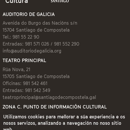
AUDITORIO DE GALICIA
Avenida do Burgo das Nacións s/n
15704 Santiago de Compostela
Tel.: 981 55 22 90
Entradas: 981 571 026 / 981 552 290
info@auditoriodegalicia.org
TEATRO PRINCIPAL
Rúa Nova, 21
15705 Santiago de Compostela
Oficinas: 981 542 461
Entradas: 981 542 349
teatroprincipal@santiagodecompostela.gal
ZONA C. PUNTO DE INFORMACIÓN CULTURAL
Preguntoiro, 1 (Praza de Cervantes)
Utilizamos cookies para mellorar a súa experiencia e os
15704 Santiago de Compostela
nosos servizos, analizando a navegación no noso sitio
981 542 462
web.