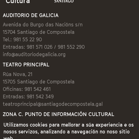
AUDITORIO DE GALICIA
Avenida do Burgo das Nacións s/n
15704 Santiago de Compostela
Tel.: 981 55 22 90
Entradas: 981 571 026 / 981 552 290
info@auditoriodegalicia.org
TEATRO PRINCIPAL
Rúa Nova, 21
15705 Santiago de Compostela
Oficinas: 981 542 461
Entradas: 981 542 349
teatroprincipal@santiagodecompostela.gal
ZONA C. PUNTO DE INFORMACIÓN CULTURAL
Preguntoiro, 1 (Praza de Cervantes)
Utilizamos cookies para mellorar a súa experiencia e os
15704 Santiago de Compostela
nosos servizos, analizando a navegación no noso sitio
981 542 462
web.