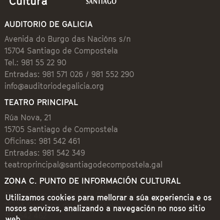
AUDITORIO DE GALICIA
Avenida do Burgo das Nacións s/n
15704 Santiago de Compostela
Tel.: 981 55 22 90
Entradas: 981 571 026 / 981 552 290
info@auditoriodegalicia.org
TEATRO PRINCIPAL
Rúa Nova, 21
15705 Santiago de Compostela
Oficinas: 981 542 461
Entradas: 981 542 349
teatroprincipal@santiagodecompostela.gal
ZONA C. PUNTO DE INFORMACIÓN CULTURAL
Preguntoiro, 1 (Praza de Cervantes)
Utilizamos cookies para mellorar a súa experiencia e os
15704 Santiago de Compostela
nosos servizos, analizando a navegación no noso sitio
981 542 462
web.