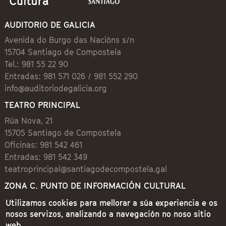
AUDITORIO DE GALICIA
Avenida do Burgo das Nacións s/n
15704 Santiago de Compostela
Tel.: 981 55 22 90
Entradas: 981 571 026 / 981 552 290
info@auditoriodegalicia.org
TEATRO PRINCIPAL
Rúa Nova, 21
15705 Santiago de Compostela
Oficinas: 981 542 461
Entradas: 981 542 349
teatroprincipal@santiagodecompostela.gal
ZONA C. PUNTO DE INFORMACIÓN CULTURAL
Preguntoiro, 1 (Praza de Cervantes)
Utilizamos cookies para mellorar a súa experiencia e os
15704 Santiago de Compostela
nosos servizos, analizando a navegación no noso sitio
981 542 462
web.