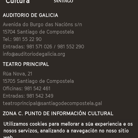
AUDITORIO DE GALICIA
Avenida do Burgo das Nacións s/n
15704 Santiago de Compostela
Tel.: 981 55 22 90
Entradas: 981 571 026 / 981 552 290
info@auditoriodegalicia.org
TEATRO PRINCIPAL
Rúa Nova, 21
15705 Santiago de Compostela
Oficinas: 981 542 461
Entradas: 981 542 349
teatroprincipal@santiagodecompostela.gal
ZONA C. PUNTO DE INFORMACIÓN CULTURAL
Preguntoiro, 1 (Praza de Cervantes)
Utilizamos cookies para mellorar a súa experiencia e os
15704 Santiago de Compostela
nosos servizos, analizando a navegación no noso sitio
981 542 462
web.