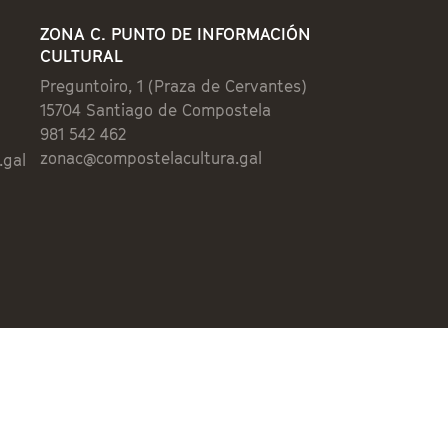
ZONA C. PUNTO DE INFORMACIÓN
CULTURAL
Preguntoiro, 1 (Praza de Cervantes)
15704 Santiago de Compostela
981 542 462
zonac@compostelacultura.gal
.gal