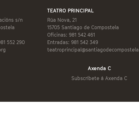
TEATRO PRINCIPAL
acións s/n
Rúa Nova, 21
ostela
15705 Santiago de Compostela
Oficinas: 981 542 461
981 552 290
Entradas: 981 542 349
org
teatroprincipal@santiagodecompostela
Axenda C
Subscríbete á Axenda C