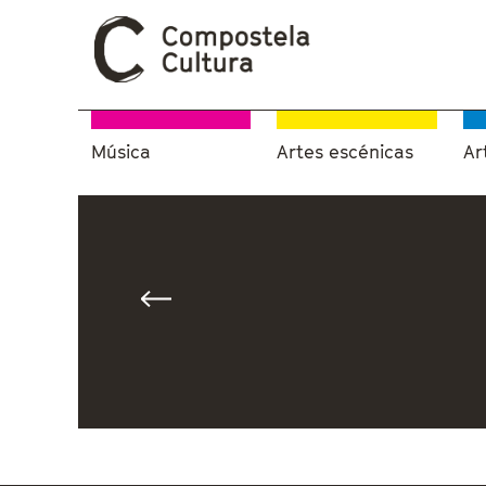
Música
Artes escénicas
Ar
Vostede está aquí