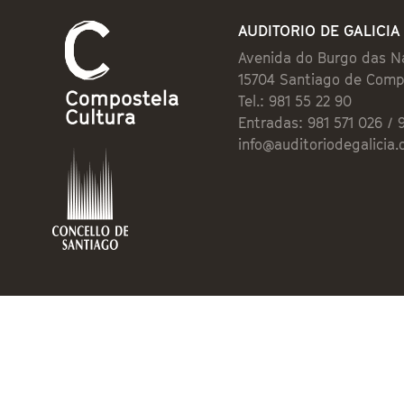
AUDITORIO DE GALICIA
Avenida do Burgo das N
15704 Santiago de Comp
Tel.: 981 55 22 90
Entradas: 981 571 026 / 
info@auditoriodegalicia.