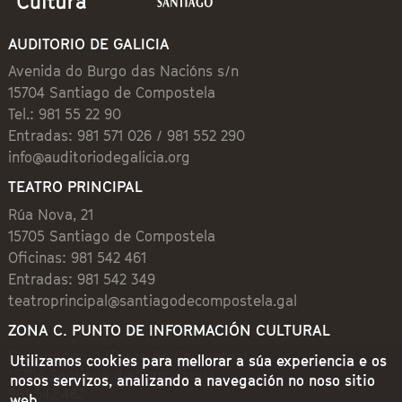
AUDITORIO DE GALICIA
Avenida do Burgo das Nacións s/n
15704 Santiago de Compostela
Tel.: 981 55 22 90
Entradas: 981 571 026 / 981 552 290
info@auditoriodegalicia.org
TEATRO PRINCIPAL
Rúa Nova, 21
15705 Santiago de Compostela
Oficinas: 981 542 461
Entradas: 981 542 349
teatroprincipal@santiagodecompostela.gal
ZONA C. PUNTO DE INFORMACIÓN CULTURAL
Preguntoiro, 1 (Praza de Cervantes)
Utilizamos cookies para mellorar a súa experiencia e os
15704 Santiago de Compostela
nosos servizos, analizando a navegación no noso sitio
981 542 462
web.