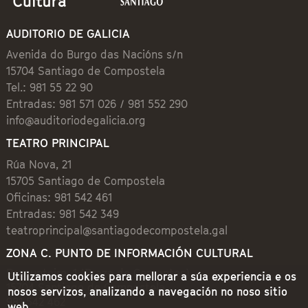
AUDITORIO DE GALICIA
Avenida do Burgo das Nacións s/n
15704 Santiago de Compostela
Tel.: 981 55 22 90
Entradas: 981 571 026 / 981 552 290
info@auditoriodegalicia.org
TEATRO PRINCIPAL
Rúa Nova, 21
15705 Santiago de Compostela
Oficinas: 981 542 461
Entradas: 981 542 349
teatroprincipal@santiagodecompostela.gal
ZONA C. PUNTO DE INFORMACIÓN CULTURAL
Preguntoiro, 1 (Praza de Cervantes)
Utilizamos cookies para mellorar a súa experiencia e os
15704 Santiago de Compostela
nosos servizos, analizando a navegación no noso sitio
981 542 462
web.