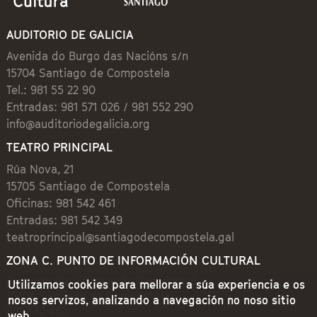
AUDITORIO DE GALICIA
Avenida do Burgo das Nacións s/n
15704 Santiago de Compostela
Tel.: 981 55 22 90
Entradas: 981 571 026 / 981 552 290
info@auditoriodegalicia.org
TEATRO PRINCIPAL
Rúa Nova, 21
15705 Santiago de Compostela
Oficinas: 981 542 461
Entradas: 981 542 349
teatroprincipal@santiagodecompostela.gal
ZONA C. PUNTO DE INFORMACIÓN CULTURAL
Preguntoiro, 1 (Praza de Cervantes)
Utilizamos cookies para mellorar a súa experiencia e os
15704 Santiago de Compostela
nosos servizos, analizando a navegación no noso sitio
981 542 462
web.