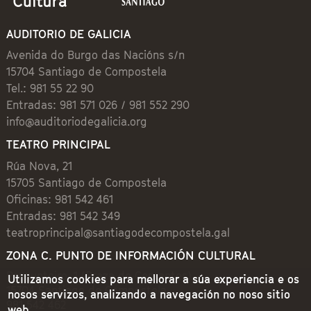
AUDITORIO DE GALICIA
Avenida do Burgo das Nacións s/n
15704 Santiago de Compostela
Tel.: 981 55 22 90
Entradas: 981 571 026 / 981 552 290
info@auditoriodegalicia.org
TEATRO PRINCIPAL
Rúa Nova, 21
15705 Santiago de Compostela
Oficinas: 981 542 461
Entradas: 981 542 349
teatroprincipal@santiagodecompostela.gal
ZONA C. PUNTO DE INFORMACIÓN CULTURAL
Preguntoiro, 1 (Praza de Cervantes)
Utilizamos cookies para mellorar a súa experiencia e os
15704 Santiago de Compostela
nosos servizos, analizando a navegación no noso sitio
981 542 462
web.