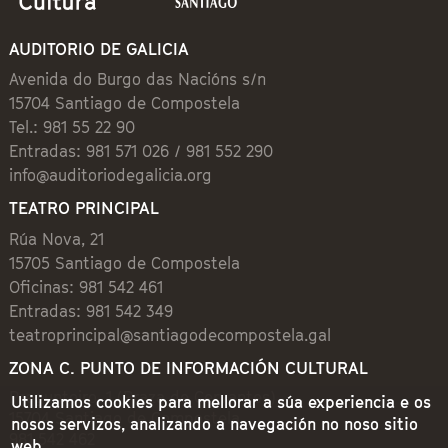
AUDITORIO DE GALICIA
Avenida do Burgo das Nacións s/n
15704 Santiago de Compostela
Tel.: 981 55 22 90
Entradas: 981 571 026 / 981 552 290
info@auditoriodegalicia.org
TEATRO PRINCIPAL
Rúa Nova, 21
15705 Santiago de Compostela
Oficinas: 981 542 461
Entradas: 981 542 349
teatroprincipal@santiagodecompostela.gal
ZONA C. PUNTO DE INFORMACIÓN CULTURAL
Preguntoiro, 1 (Praza de Cervantes)
Utilizamos cookies para mellorar a súa experiencia e os
15704 Santiago de Compostela
nosos servizos, analizando a navegación no noso sitio
981 542 462
web.