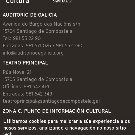
AUDITORIO DE GALICIA
Avenida do Burgo das Nacións s/n
15704 Santiago de Compostela
Tel.: 981 55 22 90
Entradas: 981 571 026 / 981 552 290
info@auditoriodegalicia.org
TEATRO PRINCIPAL
Rúa Nova, 21
15705 Santiago de Compostela
Oficinas: 981 542 461
Entradas: 981 542 349
teatroprincipal@santiagodecompostela.gal
ZONA C. PUNTO DE INFORMACIÓN CULTURAL
Preguntoiro, 1 (Praza de Cervantes)
Utilizamos cookies para mellorar a súa experiencia e os
15704 Santiago de Compostela
nosos servizos, analizando a navegación no noso sitio
981 542 462
web.