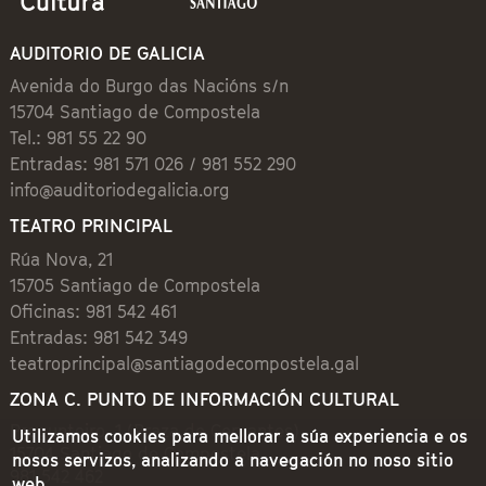
AUDITORIO DE GALICIA
Avenida do Burgo das Nacións s/n
15704 Santiago de Compostela
Tel.: 981 55 22 90
Entradas: 981 571 026 / 981 552 290
info@auditoriodegalicia.org
TEATRO PRINCIPAL
Rúa Nova, 21
15705 Santiago de Compostela
Oficinas: 981 542 461
Entradas: 981 542 349
teatroprincipal@santiagodecompostela.gal
ZONA C. PUNTO DE INFORMACIÓN CULTURAL
Preguntoiro, 1 (Praza de Cervantes)
Utilizamos cookies para mellorar a súa experiencia e os
15704 Santiago de Compostela
nosos servizos, analizando a navegación no noso sitio
981 542 462
web.