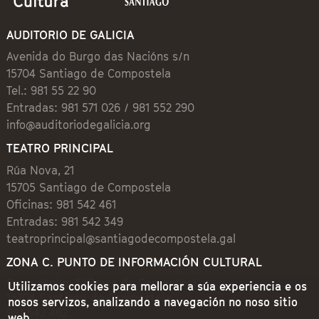
AUDITORIO DE GALICIA
Avenida do Burgo das Nacións s/n
15704 Santiago de Compostela
Tel.: 981 55 22 90
Entradas: 981 571 026 / 981 552 290
info@auditoriodegalicia.org
TEATRO PRINCIPAL
Rúa Nova, 21
15705 Santiago de Compostela
Oficinas: 981 542 461
Entradas: 981 542 349
teatroprincipal@santiagodecompostela.gal
ZONA C. PUNTO DE INFORMACIÓN CULTURAL
Preguntoiro, 1 (Praza de Cervantes)
Utilizamos cookies para mellorar a súa experiencia e os
15704 Santiago de Compostela
nosos servizos, analizando a navegación no noso sitio
981 542 462
web.