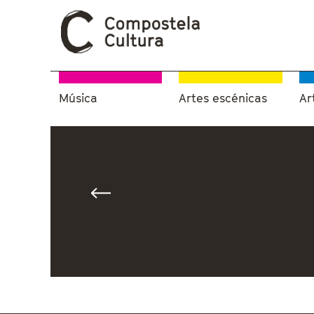
Música
Artes escénicas
Ar
Vostede está aquí