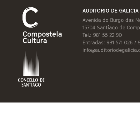
AUDITORIO DE GALICIA
Avenida do Burgo das N
15704 Santiago de Comp
Tel.: 981 55 22 90
Entradas: 981 571 026 / 
info@auditoriodegalicia.