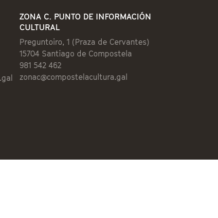
ZONA C. PUNTO DE INFORMACIÓN
CULTURAL
Preguntoiro, 1 (Praza de Cervantes)
15704 Santiago de Compostela
981 542 462
zonac@compostelacultura.gal
.gal