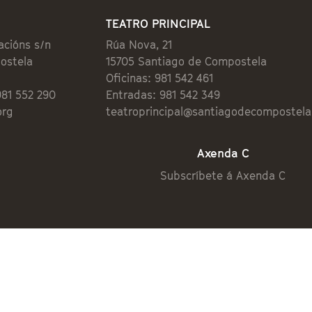
TEATRO PRINCIPAL
acións s/n
Rúa Nova, 21
ostela
15705 Santiago de Compostela
Oficinas: 981 542 461
981 552 290
Entradas: 981 542 349
org
teatroprincipal@santiagodecompostela
Axenda C
Subscríbete á Axenda C