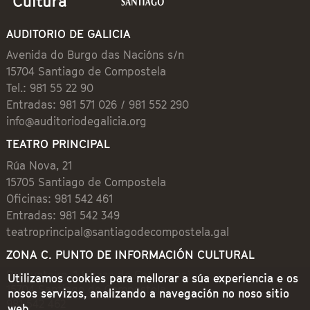
AUDITORIO DE GALICIA
Avenida do Burgo das Nacións s/n
15704 Santiago de Compostela
Tel.: 981 55 22 90
Entradas: 981 571 026 / 981 552 290
info@auditoriodegalicia.org
TEATRO PRINCIPAL
Rúa Nova, 21
15705 Santiago de Compostela
Oficinas: 981 542 461
Entradas: 981 542 349
teatroprincipal@santiagodecompostela.gal
ZONA C. PUNTO DE INFORMACIÓN CULTURAL
Preguntoiro, 1 (Praza de Cervantes)
Utilizamos cookies para mellorar a súa experiencia e os
15704 Santiago de Compostela
nosos servizos, analizando a navegación no noso sitio
981 542 462
web.