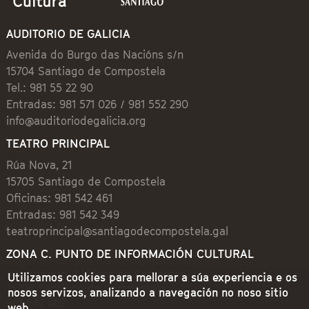
AUDITORIO DE GALICIA
Avenida do Burgo das Nacións s/n
15704 Santiago de Compostela
Tel.: 981 55 22 90
Entradas: 981 571 026 / 981 552 290
info@auditoriodegalicia.org
TEATRO PRINCIPAL
Rúa Nova, 21
15705 Santiago de Compostela
Oficinas: 981 542 461
Entradas: 981 542 349
teatroprincipal@santiagodecompostela.gal
ZONA C. PUNTO DE INFORMACIÓN CULTURAL
Preguntoiro, 1 (Praza de Cervantes)
Utilizamos cookies para mellorar a súa experiencia e os
15704 Santiago de Compostela
nosos servizos, analizando a navegación no noso sitio
981 542 462
web.