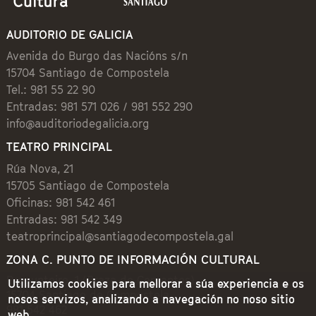
AUDITORIO DE GALICIA
Avenida do Burgo das Nacións s/n
15704 Santiago de Compostela
Tel.: 981 55 22 90
Entradas: 981 571 026 / 981 552 290
info@auditoriodegalicia.org
TEATRO PRINCIPAL
Rúa Nova, 21
15705 Santiago de Compostela
Oficinas: 981 542 461
Entradas: 981 542 349
teatroprincipal@santiagodecompostela.gal
ZONA C. PUNTO DE INFORMACIÓN CULTURAL
Preguntoiro, 1 (Praza de Cervantes)
Utilizamos cookies para mellorar a súa experiencia e os
15704 Santiago de Compostela
nosos servizos, analizando a navegación no noso sitio
981 542 462
web.