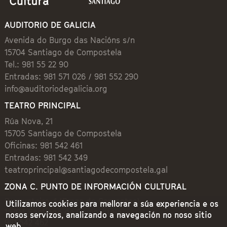
AUDITORIO DE GALICIA
Avenida do Burgo das Nacións s/n
15704 Santiago de Compostela
Tel.: 981 55 22 90
Entradas: 981 571 026 / 981 552 290
info@auditoriodegalicia.org
TEATRO PRINCIPAL
Rúa Nova, 21
15705 Santiago de Compostela
Oficinas: 981 542 461
Entradas: 981 542 349
teatroprincipal@santiagodecompostela.gal
ZONA C. PUNTO DE INFORMACIÓN CULTURAL
Preguntoiro, 1 (Praza de Cervantes)
Utilizamos cookies para mellorar a súa experiencia e os
15704 Santiago de Compostela
nosos servizos, analizando a navegación no noso sitio
981 542 462
web.