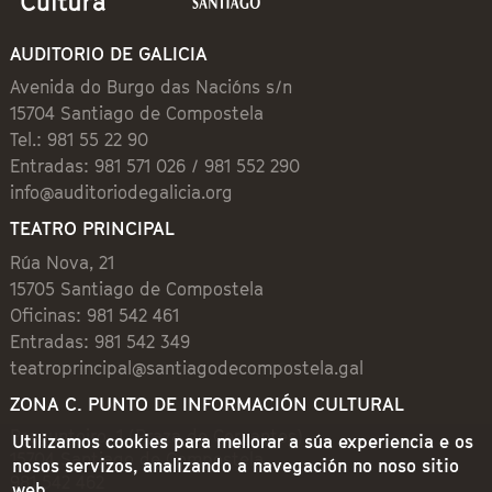
AUDITORIO DE GALICIA
Avenida do Burgo das Nacións s/n
15704 Santiago de Compostela
Tel.: 981 55 22 90
Entradas: 981 571 026 / 981 552 290
info@auditoriodegalicia.org
TEATRO PRINCIPAL
Rúa Nova, 21
15705 Santiago de Compostela
Oficinas: 981 542 461
Entradas: 981 542 349
teatroprincipal@santiagodecompostela.gal
ZONA C. PUNTO DE INFORMACIÓN CULTURAL
Preguntoiro, 1 (Praza de Cervantes)
Utilizamos cookies para mellorar a súa experiencia e os
15704 Santiago de Compostela
nosos servizos, analizando a navegación no noso sitio
981 542 462
web.