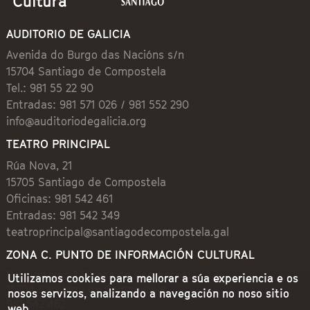
AUDITORIO DE GALICIA
Avenida do Burgo das Nacións s/n
15704 Santiago de Compostela
Tel.: 981 55 22 90
Entradas: 981 571 026 / 981 552 290
info@auditoriodegalicia.org
TEATRO PRINCIPAL
Rúa Nova, 21
15705 Santiago de Compostela
Oficinas: 981 542 461
Entradas: 981 542 349
teatroprincipal@santiagodecompostela.gal
ZONA C. PUNTO DE INFORMACIÓN CULTURAL
Preguntoiro, 1 (Praza de Cervantes)
Utilizamos cookies para mellorar a súa experiencia e os
15704 Santiago de Compostela
nosos servizos, analizando a navegación no noso sitio
981 542 462
web.