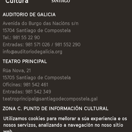
AUDITORIO DE GALICIA
Avenida do Burgo das Nacións s/n
15704 Santiago de Compostela
Tel.: 981 55 22 90
Entradas: 981 571 026 / 981 552 290
info@auditoriodegalicia.org
TEATRO PRINCIPAL
Rúa Nova, 21
15705 Santiago de Compostela
Oficinas: 981 542 461
Entradas: 981 542 349
teatroprincipal@santiagodecompostela.gal
ZONA C. PUNTO DE INFORMACIÓN CULTURAL
Preguntoiro, 1 (Praza de Cervantes)
Utilizamos cookies para mellorar a súa experiencia e os
15704 Santiago de Compostela
nosos servizos, analizando a navegación no noso sitio
981 542 462
web.