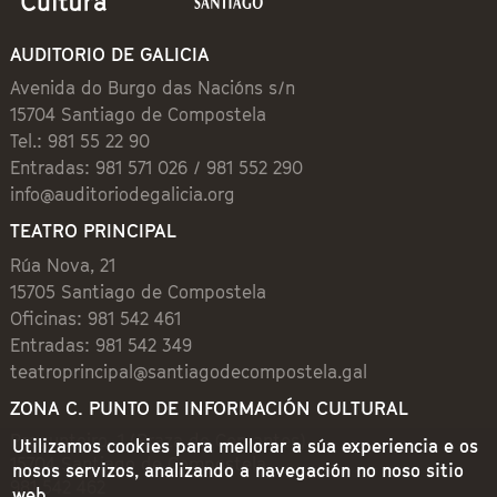
AUDITORIO DE GALICIA
Avenida do Burgo das Nacións s/n
15704 Santiago de Compostela
Tel.: 981 55 22 90
Entradas: 981 571 026 / 981 552 290
info@auditoriodegalicia.org
TEATRO PRINCIPAL
Rúa Nova, 21
15705 Santiago de Compostela
Oficinas: 981 542 461
Entradas: 981 542 349
teatroprincipal@santiagodecompostela.gal
ZONA C. PUNTO DE INFORMACIÓN CULTURAL
Preguntoiro, 1 (Praza de Cervantes)
Utilizamos cookies para mellorar a súa experiencia e os
15704 Santiago de Compostela
nosos servizos, analizando a navegación no noso sitio
981 542 462
web.