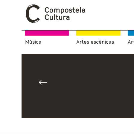
Música
Artes escénicas
Ar
Vostede está aquí