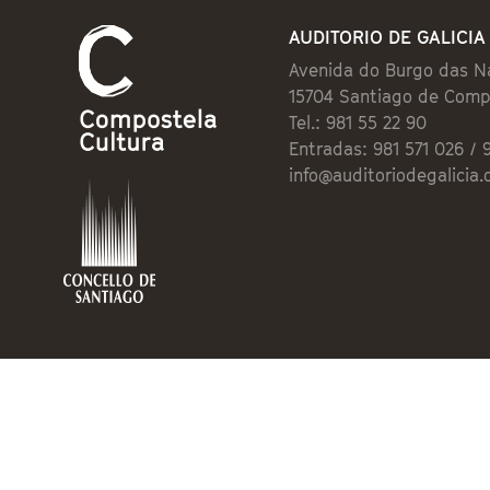
AUDITORIO DE GALICIA
Avenida do Burgo das N
15704 Santiago de Comp
Tel.: 981 55 22 90
Entradas: 981 571 026 / 
info@auditoriodegalicia.