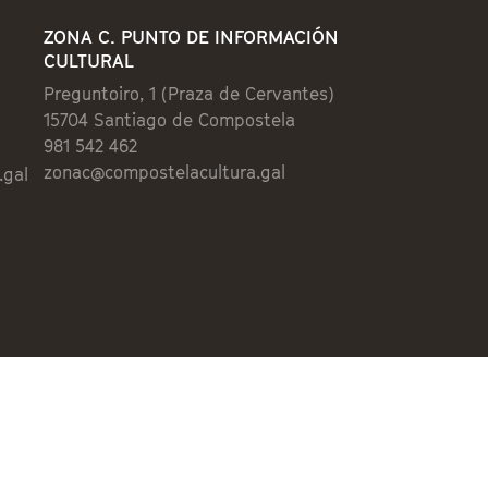
ZONA C. PUNTO DE INFORMACIÓN
CULTURAL
Preguntoiro, 1 (Praza de Cervantes)
15704 Santiago de Compostela
981 542 462
zonac@compostelacultura.gal
.gal