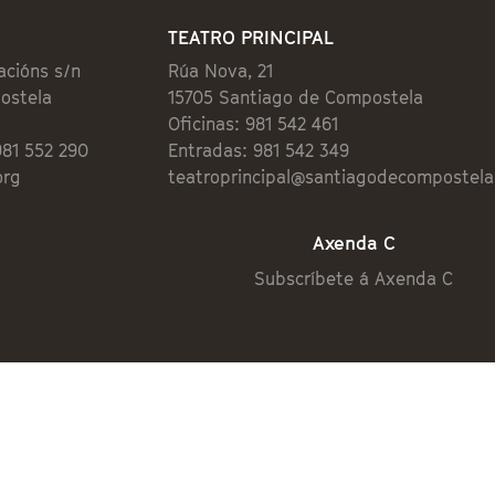
TEATRO PRINCIPAL
acións s/n
Rúa Nova, 21
ostela
15705 Santiago de Compostela
Oficinas: 981 542 461
981 552 290
Entradas: 981 542 349
org
teatroprincipal@santiagodecompostela
Axenda C
Subscríbete á Axenda C