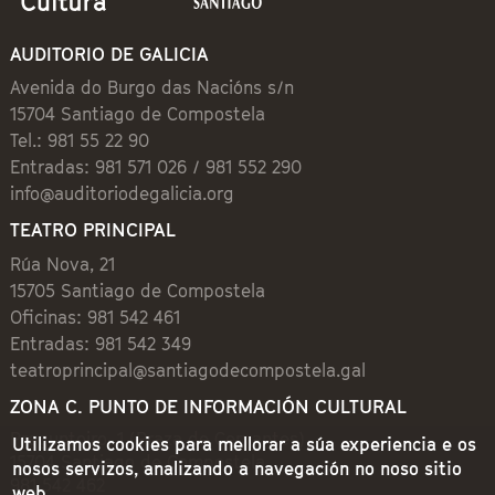
AUDITORIO DE GALICIA
Avenida do Burgo das Nacións s/n
15704 Santiago de Compostela
Tel.: 981 55 22 90
Entradas: 981 571 026 / 981 552 290
info@auditoriodegalicia.org
TEATRO PRINCIPAL
Rúa Nova, 21
15705 Santiago de Compostela
Oficinas: 981 542 461
Entradas: 981 542 349
teatroprincipal@santiagodecompostela.gal
ZONA C. PUNTO DE INFORMACIÓN CULTURAL
Preguntoiro, 1 (Praza de Cervantes)
Utilizamos cookies para mellorar a súa experiencia e os
15704 Santiago de Compostela
nosos servizos, analizando a navegación no noso sitio
981 542 462
web.