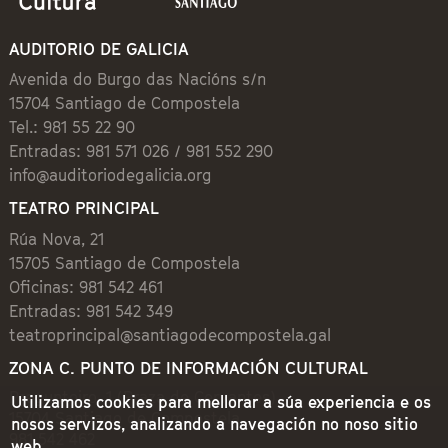
AUDITORIO DE GALICIA
Avenida do Burgo das Nacións s/n
15704 Santiago de Compostela
Tel.: 981 55 22 90
Entradas: 981 571 026 / 981 552 290
info@auditoriodegalicia.org
TEATRO PRINCIPAL
Rúa Nova, 21
15705 Santiago de Compostela
Oficinas: 981 542 461
Entradas: 981 542 349
teatroprincipal@santiagodecompostela.gal
ZONA C. PUNTO DE INFORMACIÓN CULTURAL
Preguntoiro, 1 (Praza de Cervantes)
Utilizamos cookies para mellorar a súa experiencia e os
15704 Santiago de Compostela
nosos servizos, analizando a navegación no noso sitio
981 542 462
web.