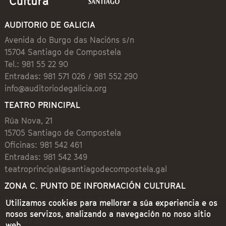
AUDITORIO DE GALICIA
Avenida do Burgo das Nacións s/n
15704 Santiago de Compostela
Tel.: 981 55 22 90
Entradas: 981 571 026 / 981 552 290
info@auditoriodegalicia.org
TEATRO PRINCIPAL
Rúa Nova, 21
15705 Santiago de Compostela
Oficinas: 981 542 461
Entradas: 981 542 349
teatroprincipal@santiagodecompostela.gal
ZONA C. PUNTO DE INFORMACIÓN CULTURAL
Preguntoiro, 1 (Praza de Cervantes)
Utilizamos cookies para mellorar a súa experiencia e os
15704 Santiago de Compostela
nosos servizos, analizando a navegación no noso sitio
981 542 462
web.