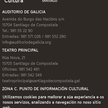
AUDITORIO DE GALICIA
Avenida do Burgo das Nacións s/n
15704 Santiago de Compostela
Tel.: 981 55 22 90
Entradas: 981 571 026 / 981 552 290
info@auditoriodegalicia.org
TEATRO PRINCIPAL
Rúa Nova, 21
15705 Santiago de Compostela
Oficinas: 981 542 461
Entradas: 981 542 349
teatroprincipal@santiagodecompostela.gal
ZONA C. PUNTO DE INFORMACIÓN CULTURAL
Preguntoiro, 1 (Praza de Cervantes)
Utilizamos cookies para mellorar a súa experiencia e os
15704 Santiago de Compostela
nosos servizos, analizando a navegación no noso sitio
981 542 462
web.